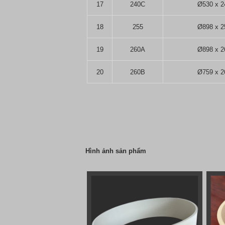
17
240C
Ø530 x 2
18
255
Ø898 x 2
19
260A
Ø898 x 2
20
260B
Ø759 x 2
Hình ảnh sản phẩm