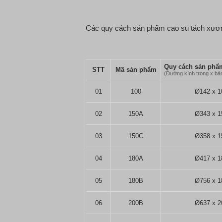
Các quy cách sản phẩm cao su tách xươn
Quy cách sản ph
STT
Mã sản phẩm
(Đường kính trong x bả
01
100
Ø142 x 1
02
150A
Ø343 x 1
03
150C
Ø358 x 1
04
180A
Ø417 x 1
05
180B
Ø756 x 1
06
200B
Ø637 x 2