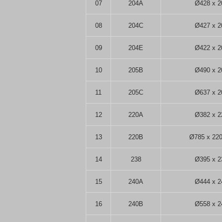
07
204A
Ø428 x 2
08
204C
Ø427 x 2
09
204E
Ø422 x 2
10
205B
Ø490 x 2
11
205C
Ø637 x 2
12
220A
Ø382 x 2
13
220B
Ø785 x 220
14
238
Ø395 x 2
15
240A
Ø444 x 2
16
240B
Ø558 x 2