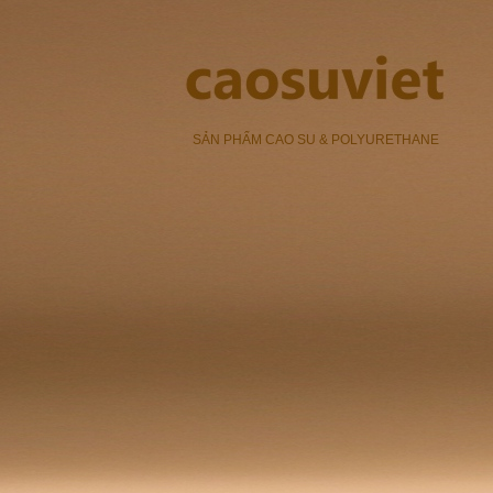
SẢN PHẨM CAO SU & POLYURETHANE