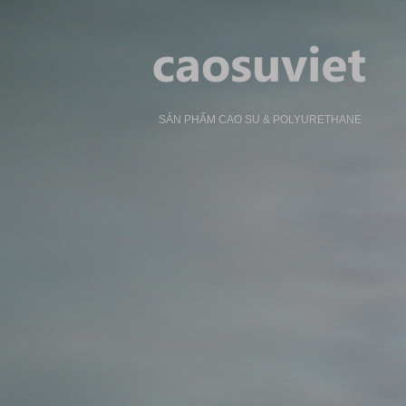
SẢN PHẨM CAO SU & POLYURETHANE