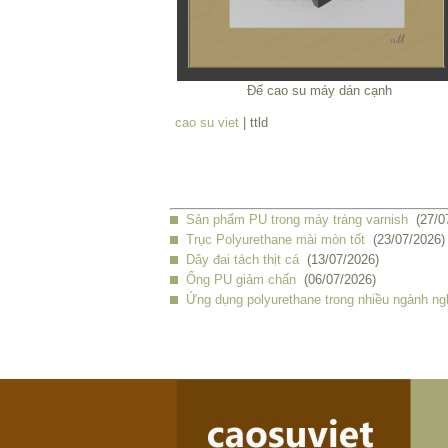
Đế cao su máy dán cạnh
cao su viet
| ttld
Sản phẩm PU trong máy tráng varnish
(27/0
Trục Polyurethane mài mòn tốt
(23/07/2026)
Dây đai tách thịt cá
(13/07/2026)
Ống PU giảm chấn
(06/07/2026)
Ứng dụng polyurethane trong nhiều ngành ng