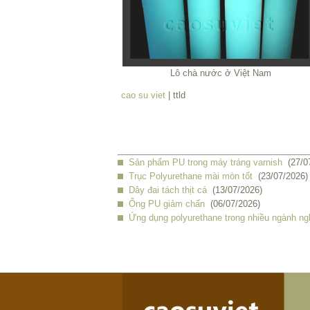
Lô chà nước ở Việt Nam
cao su viet
| ttld
Sản phẩm PU trong máy tráng varnish
(27/0
Trục Polyurethane mài mòn tốt
(23/07/2026)
Dây đai tách thịt cá
(13/07/2026)
Ống PU giảm chấn
(06/07/2026)
Ứng dụng polyurethane trong nhiều ngành ng