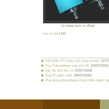
Lô máng nước in offset
cao su viet
| ttld
Sản phẩm PU trong máy tráng varnish
(27/0
Trục Polyurethane mài mòn tốt
(23/07/2026)
Dây đai tách thịt cá
(13/07/2026)
Ống PU giảm chấn
(06/07/2026)
Ứng dụng polyurethane trong nhiều ngành ng