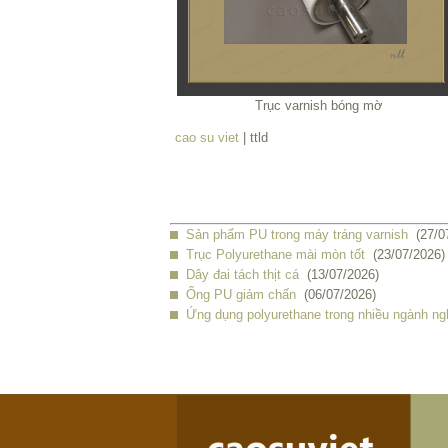
Trục varnish bóng mờ
cao su viet
| ttld
Sản phẩm PU trong máy tráng varnish
(27/0
Trục Polyurethane mài mòn tốt
(23/07/2026)
Dây đai tách thịt cá
(13/07/2026)
Ống PU giảm chấn
(06/07/2026)
Ứng dụng polyurethane trong nhiều ngành ng